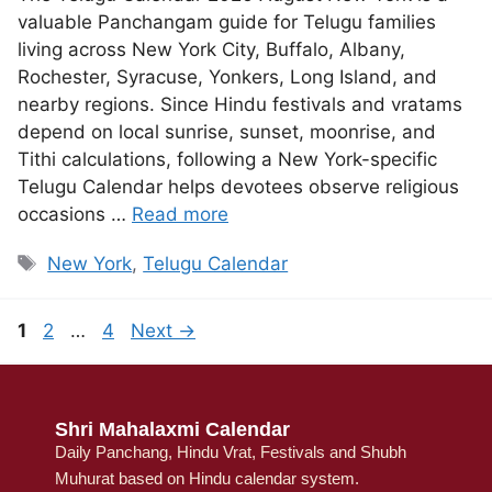
valuable Panchangam guide for Telugu families
living across New York City, Buffalo, Albany,
Rochester, Syracuse, Yonkers, Long Island, and
nearby regions. Since Hindu festivals and vratams
depend on local sunrise, sunset, moonrise, and
Tithi calculations, following a New York-specific
Telugu Calendar helps devotees observe religious
occasions …
Read more
New York
,
Telugu Calendar
1
2
…
4
Next
→
Shri Mahalaxmi Calendar
Daily Panchang, Hindu Vrat, Festivals and Shubh
Muhurat based on Hindu calendar system.