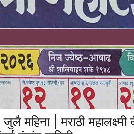
 जुलै महिना | मराठी महालक्ष्म