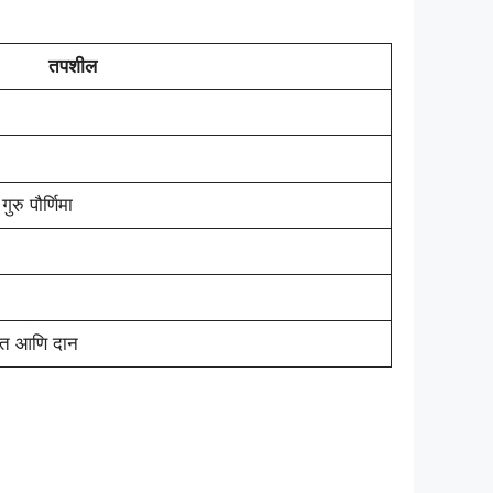
तपशील
रु पौर्णिमा
्रत आणि दान